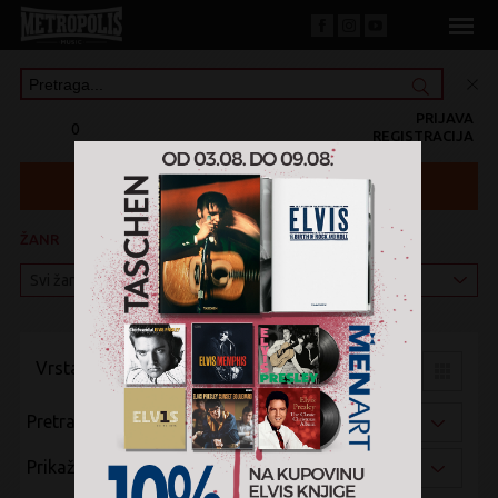
PRIJAVA
0
REGISTRACIJA
ŽANR
KATEGORIJA
Vrsta pregleda:
Pretraži po:
Prikaži po: