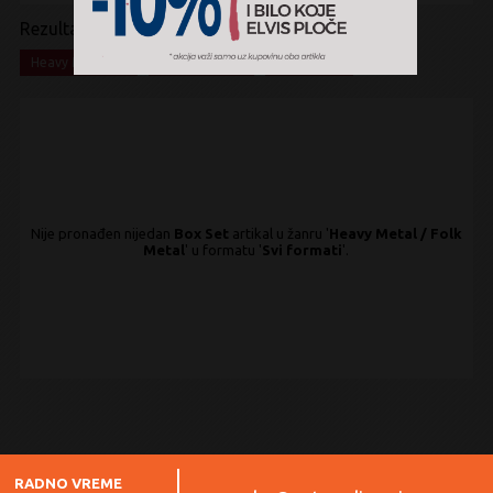
Rezultati pretrage:
x
x
x
Heavy Metal
Folk Metal
Box Set
Nije pronađen nijedan
Box Set
artikal u žanru '
Heavy Metal / Folk
Metal
' u formatu '
Svi formati
'.
RADNO VREME