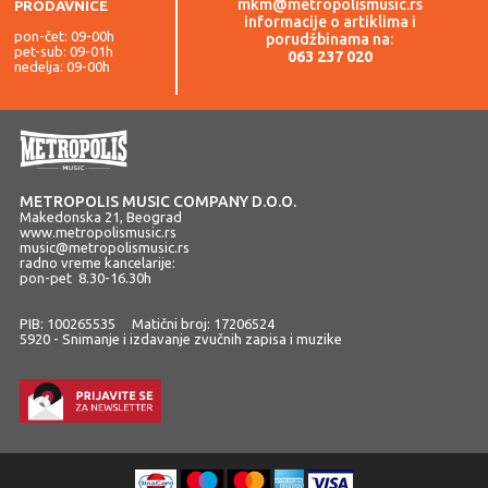
mkm@metropolismusic.rs
PRODAVNICE
informacije o artiklima i
pon-čet: 09-00h
porudžbinama na:
pet-sub: 09-01h
063 237 020
nedelja: 09-00h
METROPOLIS MUSIC COMPANY D.O.O.
Makedonska 21, Beograd
www.metropolismusic.rs
music@metropolismusic.rs
radno vreme kancelarije:
pon-pet 8.30-16.30h
PIB: 100265535 Matični broj: 17206524
5920 - Snimanje i izdavanje zvučnih zapisa i muzike