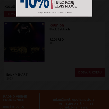
Rezultati pretrage:
x
x
x
Heavy Metal
Alternative Metal
Box Set
Reunion
Black Sabbath
9.200 RSD
3LP
DODAJ U KORPU
Epic / MENART
2023
RADNO VREME
mkm@metropolismusic.rs
PRODAVNICE
informacije o artiklima i
pon-čet: 09-00h
porudžbinama na: