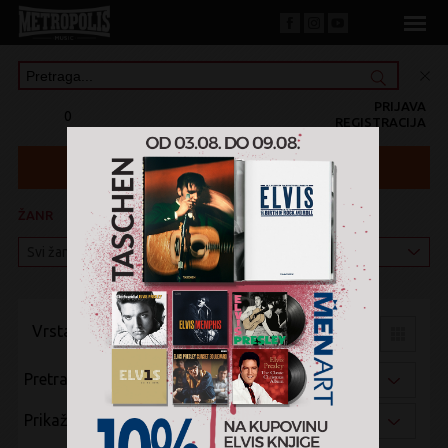
PRIJAVA
0
REGISTRACIJA
ŽANR
KATEGORIJA
Vrsta pregleda:
Pretraži po:
Prikaži po: