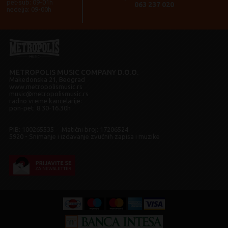
pet-sub: 09-01h
063 237 020
nedelja: 09-00h
METROPOLIS MUSIC COMPANY D.O.O.
Makedonska 21, Beograd
www.metropolismusic.rs
music@metropolismusic.rs
radno vreme kancelarije:
pon-pet 8.30-16.30h
PIB: 100265535 Matični broj: 17206524
5920 - Snimanje i izdavanje zvučnih zapisa i muzike