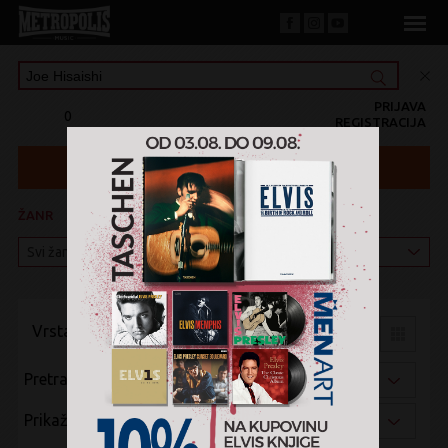
PRIJAVA
0
REGISTRACIJA
ŽANR
KATEGORIJA
Vrsta pregleda:
Pretraži po:
Prikaži po: