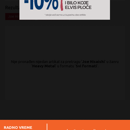
Rezultati pretrage:
x
x
Joe Hisaishi
Heavy Metal
Nije pronađen nijedan artikal za pretragu '
Joe Hisaishi
' u žanru
'
Heavy Metal
' u formatu '
Svi formati
'.
RADNO VREME