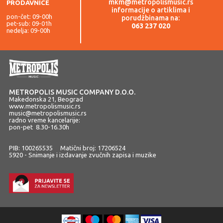
mkm@metropolismusic.rs
PRODAVNICE
informacije o artiklima i
pon-čet: 09-00h
porudžbinama na:
pet-sub: 09-01h
063 237 020
nedelja: 09-00h
METROPOLIS MUSIC COMPANY D.O.O.
Makedonska 21, Beograd
www.metropolismusic.rs
music@metropolismusic.rs
radno vreme kancelarije:
pon-pet 8.30-16.30h
PIB: 100265535 Matični broj: 17206524
5920 - Snimanje i izdavanje zvučnih zapisa i muzike