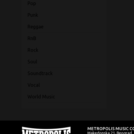
Pop
Punk
Reggae
RnB
Rock
Soul
Soundtrack
Vocal
World Music
METROPOLIS MUSIC CO
Makedonska 21, Beograd