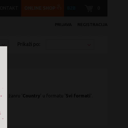
KONTAKT
ONLINE SHOP
B2B
0
PRIJAVA
REGISTRACIJA
Prikaži po:
..
' u žanru '
Country
' u formatu '
Svi formati
'.