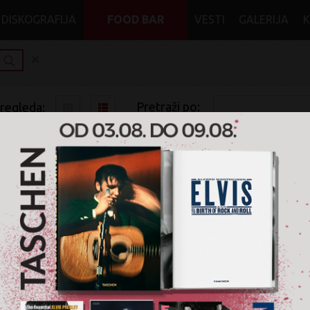
DISKOGRAFIJA
FOOD BAR
VESTI
GALERIJA
Pretraži po:
pregleda:
pretrage:
x
x
In Times New Roman...
Country
je pronađen nijedan artikal za pretragu '
In Times New Roman.