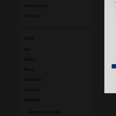
Merchandise
Gift Card
ŽANR
Sve
Ballad
Blues
Children's
Classical
Country
Alternative Country