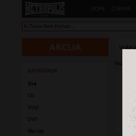
HOME
O NAMA
Vrsta 
Rezultati 
KATEGORIJA
Sve
CD
Ni
Vinyl
DVD
Blu-ray